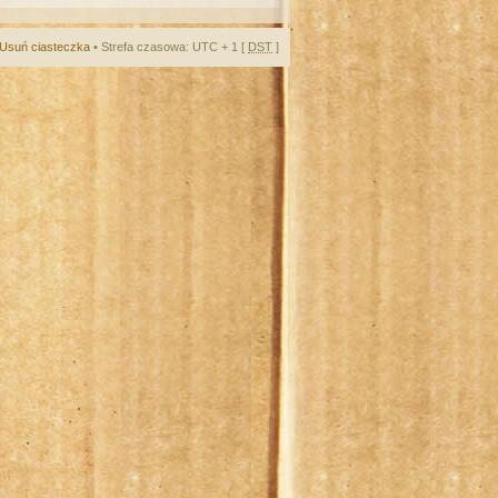
Usuń ciasteczka
• Strefa czasowa: UTC + 1 [
DST
]