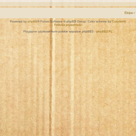
Ekipa
•
Powered by
phpBB
® Forum Software © phpBB Group. Color scheme by
ColorizeIt!
Polityka prywatności
Przyjazne użytkownikom polskie wsparcie phpBB3 -
phpBB3.PL