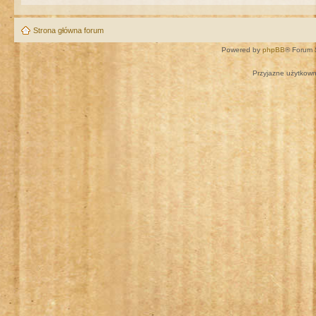
Strona główna forum
Powered by
phpBB
® Forum 
Przyjazne użytkown