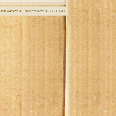
Usuń ciasteczka
• Strefa czasowa: UTC + 1 [
DST
]