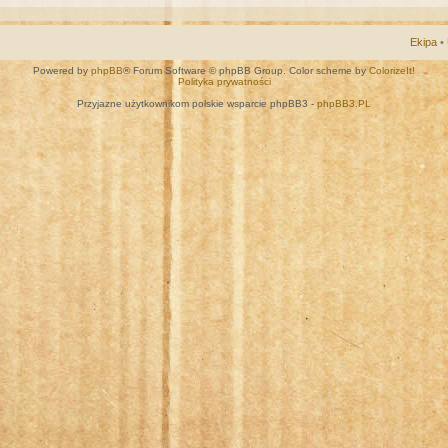
Ekipa
•
Powered by
phpBB
® Forum Software © phpBB Group. Color scheme by
ColorizeIt!
Polityka prywatności
Przyjazne użytkownikom polskie wsparcie phpBB3 -
phpBB3.PL