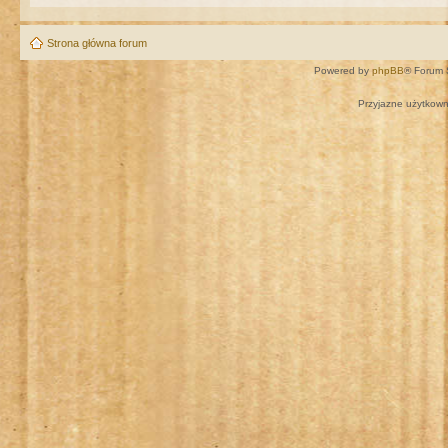
Strona główna forum
Powered by
phpBB
® Forum 
Przyjazne użytkown