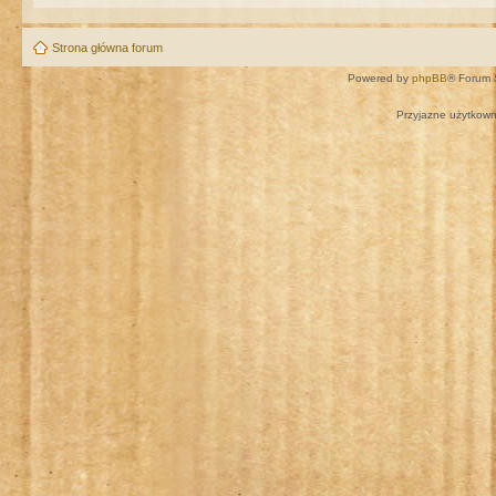
Strona główna forum
Powered by
phpBB
® Forum 
Przyjazne użytkown