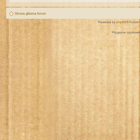
Strona główna forum
Powered by
phpBB
® Forum 
Przyjazne użytkown