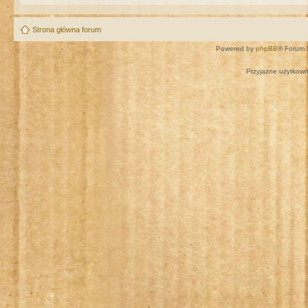
Strona główna forum
Powered by
phpBB
® Forum 
Przyjazne użytkown