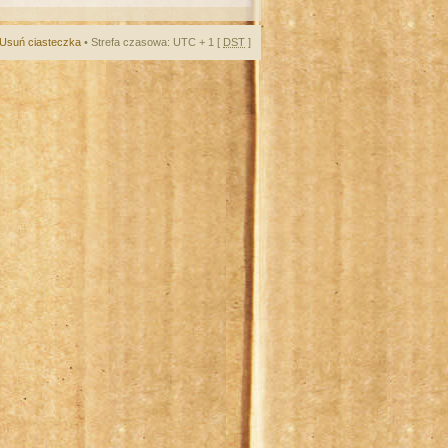
Usuń ciasteczka
• Strefa czasowa: UTC + 1 [
DST
]