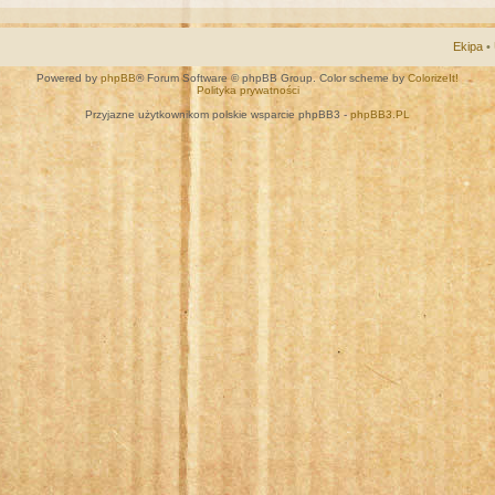
Ekipa
•
Powered by
phpBB
® Forum Software © phpBB Group. Color scheme by
ColorizeIt!
Polityka prywatności
Przyjazne użytkownikom polskie wsparcie phpBB3 -
phpBB3.PL