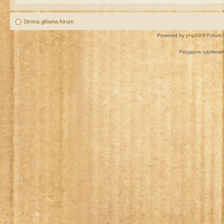
Strona główna forum
Powered by
phpBB
® Forum 
Przyjazne użytkown