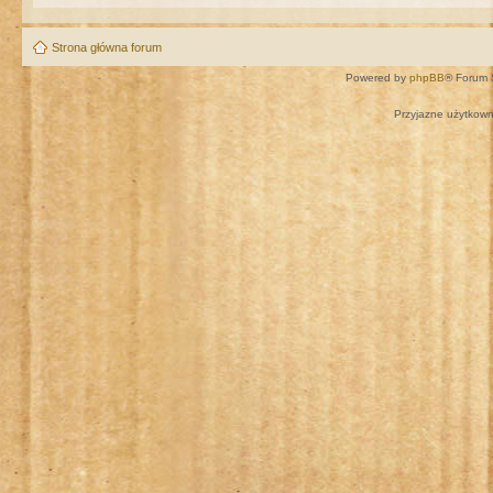
Strona główna forum
Powered by
phpBB
® Forum 
Przyjazne użytkown