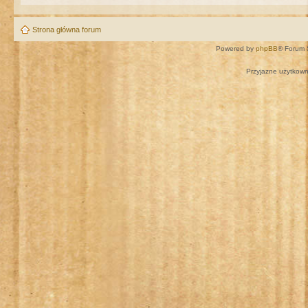
Strona główna forum
Powered by
phpBB
® Forum 
Przyjazne użytkown