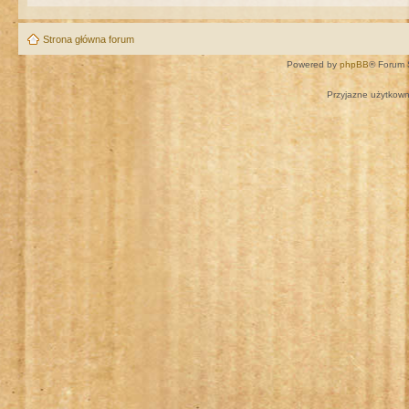
Strona główna forum
Powered by
phpBB
® Forum 
Przyjazne użytkown