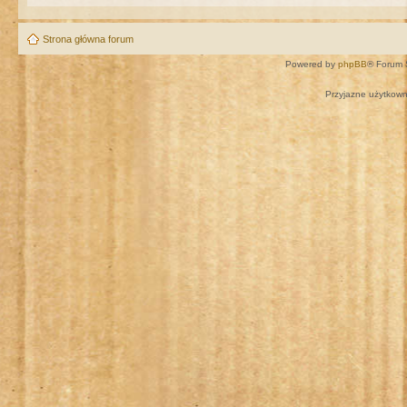
Strona główna forum
Powered by
phpBB
® Forum 
Przyjazne użytkown