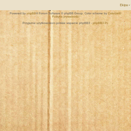
Ekipa
•
Powered by
phpBB
® Forum Software © phpBB Group. Color scheme by
ColorizeIt!
Polityka prywatności
Przyjazne użytkownikom polskie wsparcie phpBB3 -
phpBB3.PL