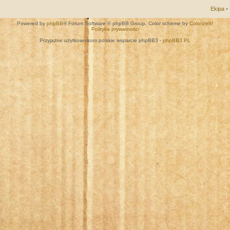
Ekipa
•
Powered by
phpBB
® Forum Software © phpBB Group. Color scheme by
ColorizeIt!
Polityka prywatności
Przyjazne użytkownikom polskie wsparcie phpBB3 -
phpBB3.PL