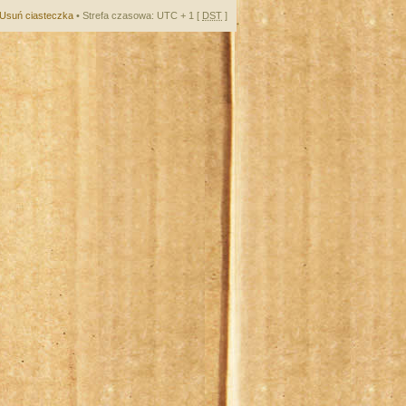
Usuń ciasteczka
• Strefa czasowa: UTC + 1 [
DST
]