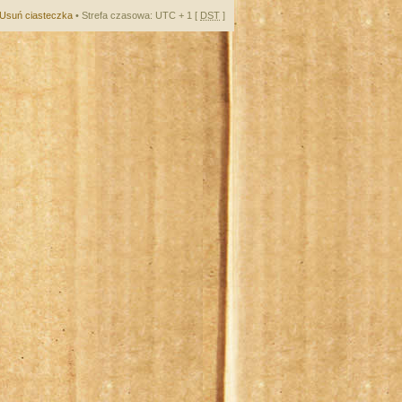
Usuń ciasteczka
• Strefa czasowa: UTC + 1 [
DST
]