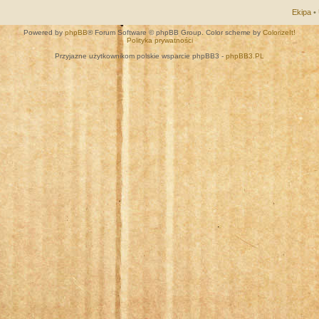
Ekipa
•
Powered by
phpBB
® Forum Software © phpBB Group. Color scheme by
ColorizeIt!
Polityka prywatności
Przyjazne użytkownikom polskie wsparcie phpBB3 -
phpBB3.PL