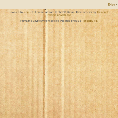
Ekipa
•
Powered by
phpBB
® Forum Software © phpBB Group. Color scheme by
ColorizeIt!
Polityka prywatności
Przyjazne użytkownikom polskie wsparcie phpBB3 -
phpBB3.PL