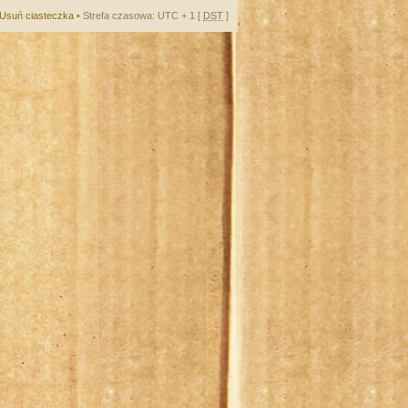
Usuń ciasteczka
• Strefa czasowa: UTC + 1 [
DST
]