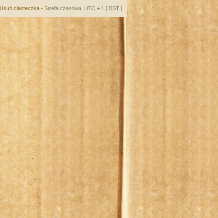
Usuń ciasteczka
• Strefa czasowa: UTC + 1 [
DST
]