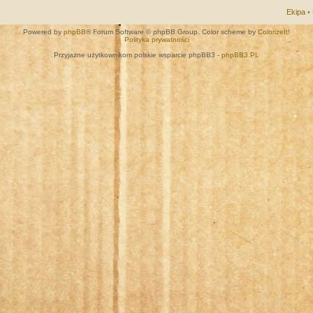
Ekipa
•
Powered by
phpBB
® Forum Software © phpBB Group. Color scheme by
ColorizeIt!
Polityka prywatności
Przyjazne użytkownikom polskie wsparcie phpBB3 -
phpBB3.PL