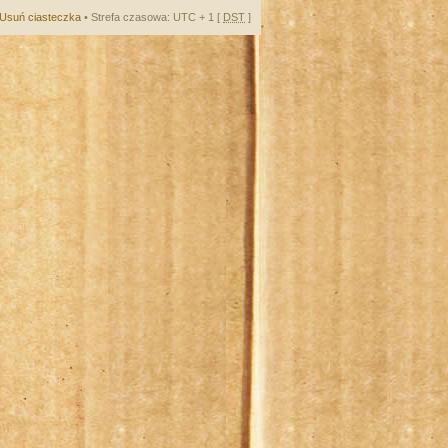
Usuń ciasteczka
• Strefa czasowa: UTC + 1 [
DST
]