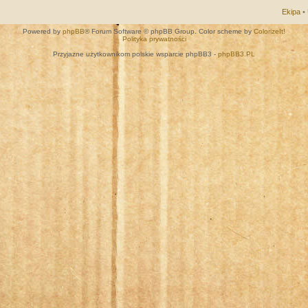
Ekipa
•
Powered by
phpBB
® Forum Software © phpBB Group. Color scheme by
ColorizeIt!
Polityka prywatności
Przyjazne użytkownikom polskie wsparcie phpBB3 -
phpBB3.PL