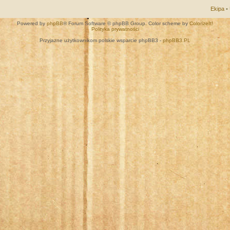
Ekipa
•
Powered by
phpBB
® Forum Software © phpBB Group. Color scheme by
ColorizeIt!
Polityka prywatności
Przyjazne użytkownikom polskie wsparcie phpBB3 -
phpBB3.PL