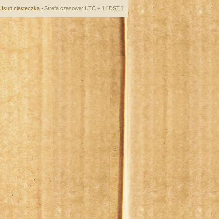
Usuń ciasteczka
• Strefa czasowa: UTC + 1 [
DST
]