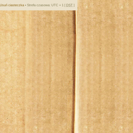
Usuń ciasteczka
• Strefa czasowa: UTC + 1 [
DST
]