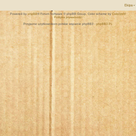
Ekipa
•
Powered by
phpBB
® Forum Software © phpBB Group. Color scheme by
ColorizeIt!
Polityka prywatności
Przyjazne użytkownikom polskie wsparcie phpBB3 -
phpBB3.PL