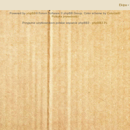
Ekipa
•
Powered by
phpBB
® Forum Software © phpBB Group. Color scheme by
ColorizeIt!
Polityka prywatności
Przyjazne użytkownikom polskie wsparcie phpBB3 -
phpBB3.PL