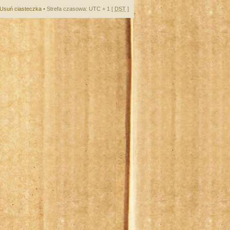
Usuń ciasteczka
• Strefa czasowa: UTC + 1 [
DST
]