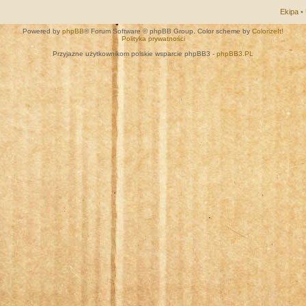
Ekipa
•
Powered by
phpBB
® Forum Software © phpBB Group. Color scheme by
ColorizeIt!
Polityka prywatności
Przyjazne użytkownikom polskie wsparcie phpBB3 -
phpBB3.PL