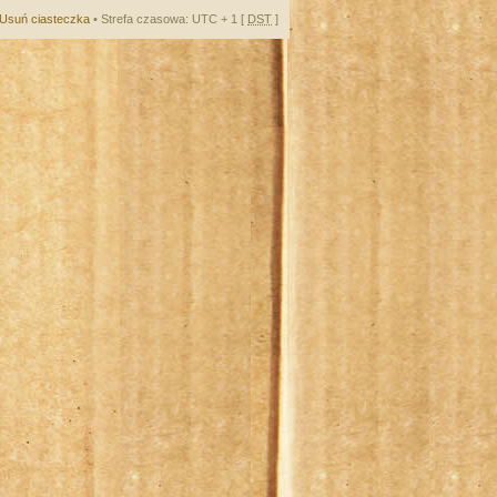
Usuń ciasteczka
• Strefa czasowa: UTC + 1 [
DST
]