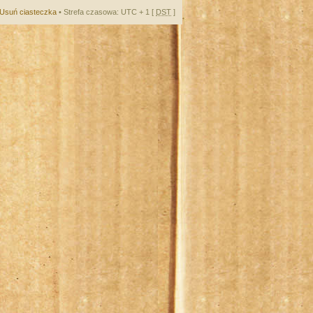
Usuń ciasteczka
• Strefa czasowa: UTC + 1 [
DST
]