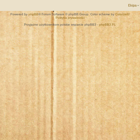
Ekipa
•
Powered by
phpBB
® Forum Software © phpBB Group. Color scheme by
ColorizeIt!
Polityka prywatności
Przyjazne użytkownikom polskie wsparcie phpBB3 -
phpBB3.PL