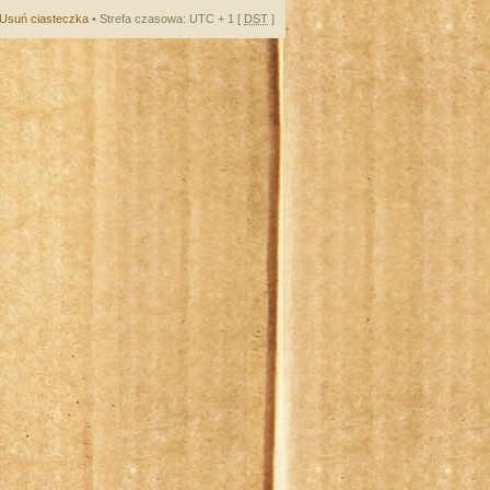
Usuń ciasteczka
• Strefa czasowa: UTC + 1 [
DST
]