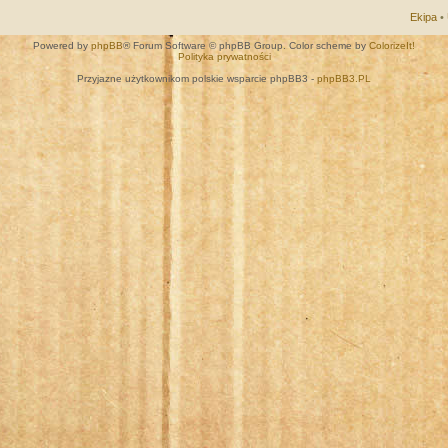
Ekipa
•
Powered by
phpBB
® Forum Software © phpBB Group. Color scheme by
ColorizeIt!
Polityka prywatności
Przyjazne użytkownikom polskie wsparcie phpBB3 -
phpBB3.PL