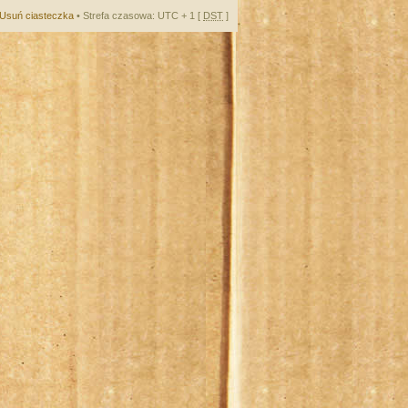
Usuń ciasteczka
• Strefa czasowa: UTC + 1 [
DST
]