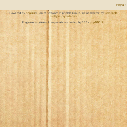
Ekipa
•
Powered by
phpBB
® Forum Software © phpBB Group. Color scheme by
ColorizeIt!
Polityka prywatności
Przyjazne użytkownikom polskie wsparcie phpBB3 -
phpBB3.PL