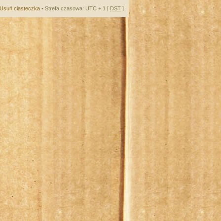
Usuń ciasteczka
• Strefa czasowa: UTC + 1 [
DST
]