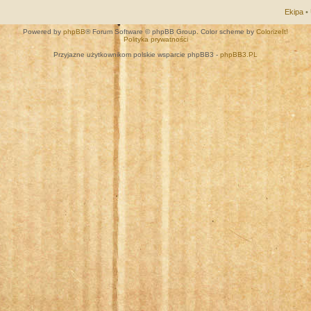
Ekipa
•
Powered by
phpBB
® Forum Software © phpBB Group. Color scheme by
ColorizeIt!
Polityka prywatności
Przyjazne użytkownikom polskie wsparcie phpBB3 -
phpBB3.PL