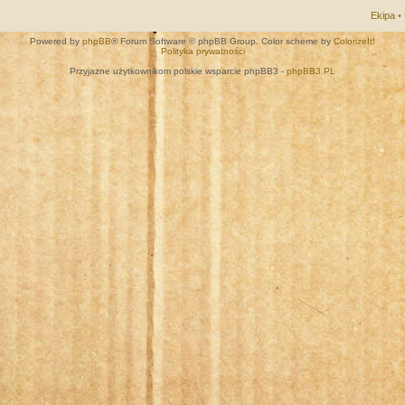
Ekipa
•
Powered by
phpBB
® Forum Software © phpBB Group. Color scheme by
ColorizeIt!
Polityka prywatności
Przyjazne użytkownikom polskie wsparcie phpBB3 -
phpBB3.PL