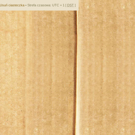
Usuń ciasteczka
• Strefa czasowa: UTC + 1 [
DST
]