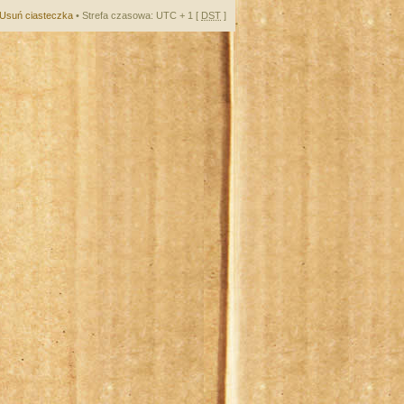
Usuń ciasteczka
• Strefa czasowa: UTC + 1 [
DST
]