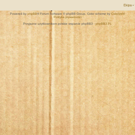
Ekipa
•
Powered by
phpBB
® Forum Software © phpBB Group. Color scheme by
ColorizeIt!
Polityka prywatności
Przyjazne użytkownikom polskie wsparcie phpBB3 -
phpBB3.PL