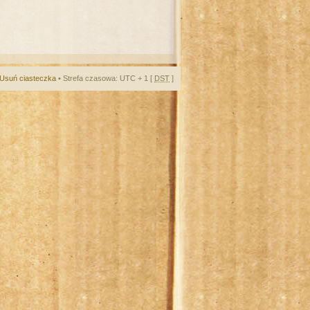
Usuń ciasteczka
• Strefa czasowa: UTC + 1 [
DST
]