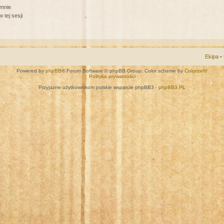
 mnie
 tej sesji
Ekipa
•
Powered by
phpBB
® Forum Software © phpBB Group. Color scheme by
ColorizeIt!
Polityka prywatności
Przyjazne użytkownikom polskie wsparcie phpBB3 -
phpBB3.PL