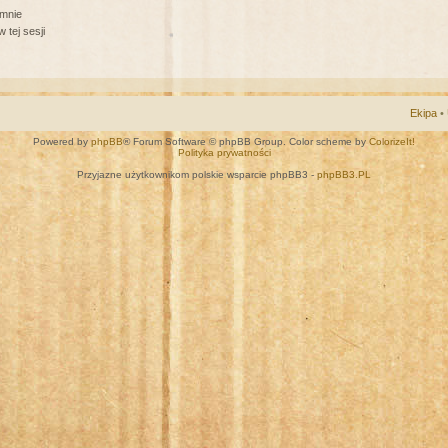
 mnie
 tej sesji
Ekipa
•
Powered by
phpBB
® Forum Software © phpBB Group. Color scheme by
ColorizeIt!
Polityka prywatności
Przyjazne użytkownikom polskie wsparcie phpBB3 -
phpBB3.PL