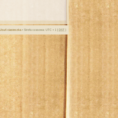
Usuń ciasteczka
• Strefa czasowa: UTC + 1 [
DST
]