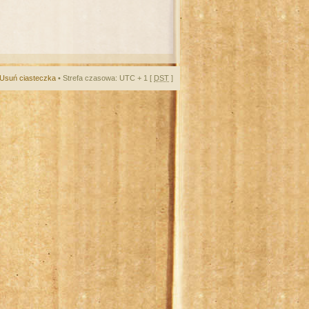
Usuń ciasteczka
• Strefa czasowa: UTC + 1 [
DST
]