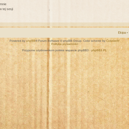
 mnie
 tej sesji
Ekipa
•
Powered by
phpBB
® Forum Software © phpBB Group. Color scheme by
ColorizeIt!
Polityka prywatności
Przyjazne użytkownikom polskie wsparcie phpBB3 -
phpBB3.PL