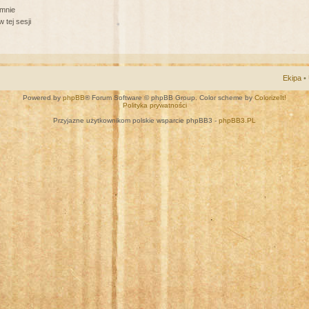
 mnie
 tej sesji
Ekipa
•
Powered by
phpBB
® Forum Software © phpBB Group. Color scheme by
ColorizeIt!
Polityka prywatności
Przyjazne użytkownikom polskie wsparcie phpBB3 -
phpBB3.PL