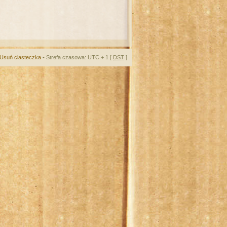
Usuń ciasteczka
• Strefa czasowa: UTC + 1 [
DST
]