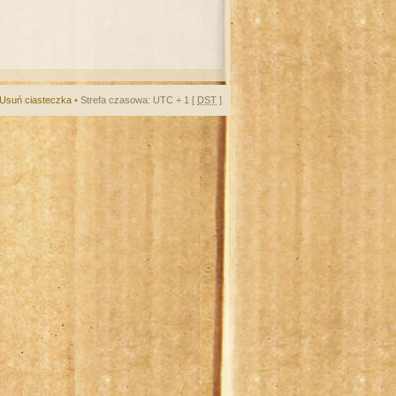
Usuń ciasteczka
• Strefa czasowa: UTC + 1 [
DST
]