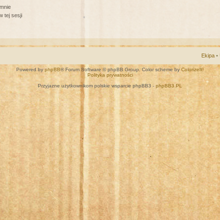
 mnie
 tej sesji
Ekipa
•
Powered by
phpBB
® Forum Software © phpBB Group. Color scheme by
ColorizeIt!
Polityka prywatności
Przyjazne użytkownikom polskie wsparcie phpBB3 -
phpBB3.PL