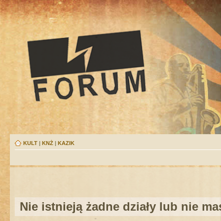
KULT
|
KNŻ
|
KAZIK
Nie istnieją żadne działy lub nie m