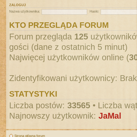
ZALOGUJ
Nazwa użytkownika:
Hasło:
KTO PRZEGLĄDA FORUM
Forum przegląda
125
użytkowników
gości (dane z ostatnich 5 minut)
Najwięcej użytkowników online (
3
Zidentyfikowani użytkownicy: Bra
STATYSTYKI
Liczba postów:
33565
• Liczba wą
Najnowszy użytkownik:
JaMal
Strona główna forum