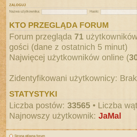
ZALOGUJ
Nazwa użytkownika:
Hasło:
KTO PRZEGLĄDA FORUM
Forum przegląda
71
użytkowników :
gości (dane z ostatnich 5 minut)
Najwięcej użytkowników online (
3
Zidentyfikowani użytkownicy: Bra
STATYSTYKI
Liczba postów:
33565
• Liczba wą
Najnowszy użytkownik:
JaMal
Strona główna forum