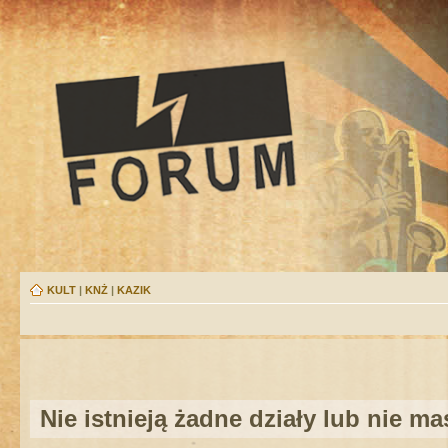
KULT
|
KNŻ
|
KAZIK
Nie istnieją żadne działy lub nie m