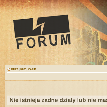
KULT
|
KNŻ
|
KAZIK
Nie istnieją żadne działy lub nie m