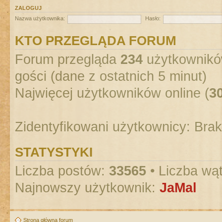
ZALOGUJ
Nazwa użytkownika:
Hasło:
KTO PRZEGLĄDA FORUM
Forum przegląda
234
użytkowników
gości (dane z ostatnich 5 minut)
Najwięcej użytkowników online (
3
Zidentyfikowani użytkownicy: Bra
STATYSTYKI
Liczba postów:
33565
• Liczba wą
Najnowszy użytkownik:
JaMal
Strona główna forum