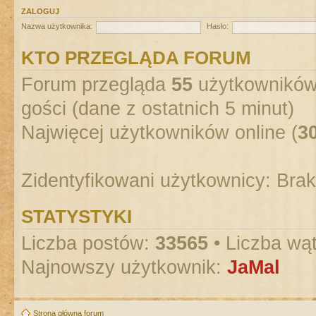
ZALOGUJ
Nazwa użytkownika:
Hasło:
KTO PRZEGLĄDA FORUM
Forum przegląda
55
użytkowników :
gości (dane z ostatnich 5 minut)
Najwięcej użytkowników online (
3
Zidentyfikowani użytkownicy: Bra
STATYSTYKI
Liczba postów:
33565
• Liczba wą
Najnowszy użytkownik:
JaMal
Strona główna forum