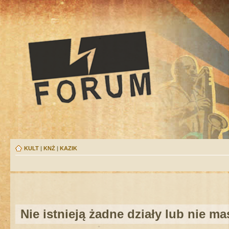
KULT
|
KNŻ
|
KAZIK
Nie istnieją żadne działy lub nie m