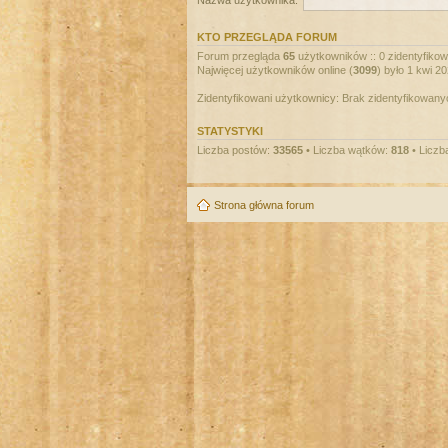
Nazwa użytkownika:
KTO PRZEGLĄDA FORUM
Forum przegląda
65
użytkowników :: 0 zidentyfikowa
Najwięcej użytkowników online (
3099
) było 1 kwi 2
Zidentyfikowani użytkownicy: Brak zidentyfikowan
STATYSTYKI
Liczba postów:
33565
• Liczba wątków:
818
• Liczb
Strona główna forum