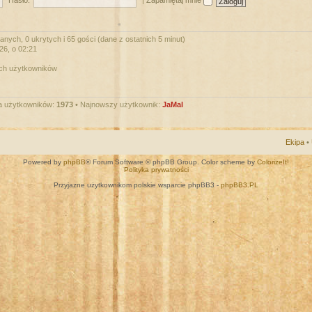
Hasło:
|
Zapamiętaj mnie
nych, 0 ukrytych i 65 gości (dane z ostatnich 5 minut)
026, o 02:21
ych użytkowników
a użytkowników:
1973
• Najnowszy użytkownik:
JaMal
Ekipa
•
Powered by
phpBB
® Forum Software © phpBB Group. Color scheme by
ColorizeIt!
Polityka prywatności
Przyjazne użytkownikom polskie wsparcie phpBB3 -
phpBB3.PL