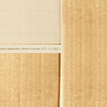
Usuń ciasteczka
• Strefa czasowa: UTC + 1 [
DST
]