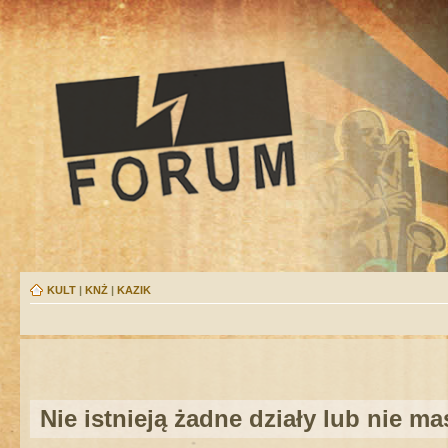
KULT
|
KNŻ
|
KAZIK
Nie istnieją żadne działy lub nie m