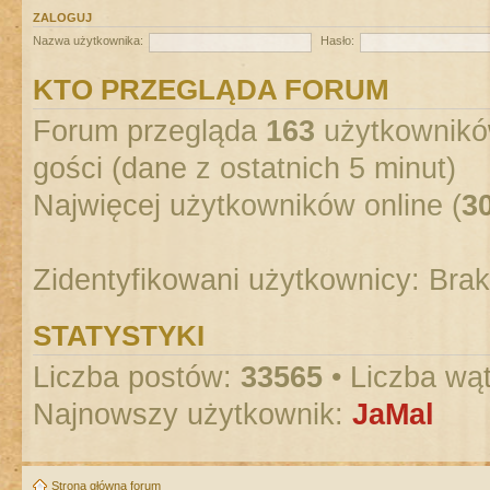
ZALOGUJ
Nazwa użytkownika:
Hasło:
KTO PRZEGLĄDA FORUM
Forum przegląda
163
użytkowników
gości (dane z ostatnich 5 minut)
Najwięcej użytkowników online (
3
Zidentyfikowani użytkownicy: Bra
STATYSTYKI
Liczba postów:
33565
• Liczba wą
Najnowszy użytkownik:
JaMal
Strona główna forum