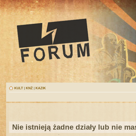
KULT
|
KNŻ
|
KAZIK
Nie istnieją żadne działy lub nie m