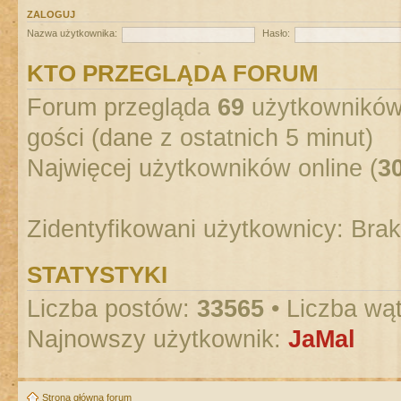
ZALOGUJ
Nazwa użytkownika:
Hasło:
KTO PRZEGLĄDA FORUM
Forum przegląda
69
użytkowników :
gości (dane z ostatnich 5 minut)
Najwięcej użytkowników online (
3
Zidentyfikowani użytkownicy: Bra
STATYSTYKI
Liczba postów:
33565
• Liczba wą
Najnowszy użytkownik:
JaMal
Strona główna forum