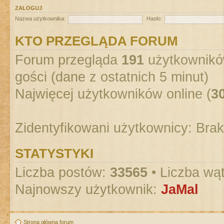
ZALOGUJ
Nazwa użytkownika:
Hasło:
KTO PRZEGLĄDA FORUM
Forum przegląda
191
użytkowników
gości (dane z ostatnich 5 minut)
Najwięcej użytkowników online (
3
Zidentyfikowani użytkownicy: Bra
STATYSTYKI
Liczba postów:
33565
• Liczba wą
Najnowszy użytkownik:
JaMal
Strona główna forum