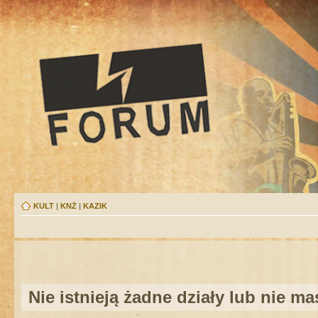
KULT
|
KNŻ
|
KAZIK
Nie istnieją żadne działy lub nie m