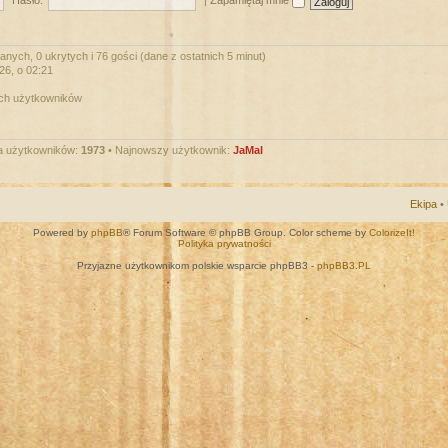
Hasło:
|
Zapamiętaj mnie
nych, 0 ukrytych i 76 gości (dane z ostatnich 5 minut)
026, o 02:21
ych użytkowników
a użytkowników:
1973
• Najnowszy użytkownik:
JaMal
Ekipa
•
Powered by
phpBB
® Forum Software © phpBB Group. Color scheme by
ColorizeIt!
Polityka prywatności
Przyjazne użytkownikom polskie wsparcie phpBB3 -
phpBB3.PL