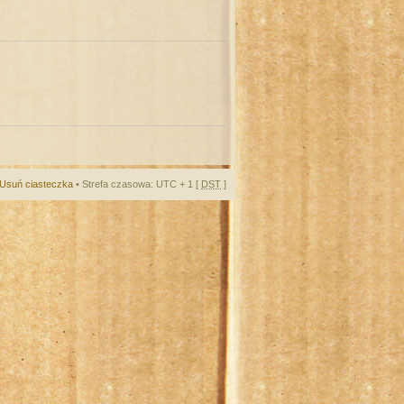
Usuń ciasteczka
• Strefa czasowa: UTC + 1 [
DST
]