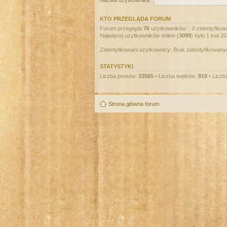
Nazwa użytkownika:
KTO PRZEGLĄDA FORUM
Forum przegląda
76
użytkowników :: 0 zidentyfikowa
Najwięcej użytkowników online (
3099
) było 1 kwi 2
Zidentyfikowani użytkownicy: Brak zidentyfikowan
STATYSTYKI
Liczba postów:
33565
• Liczba wątków:
818
• Liczb
Strona główna forum