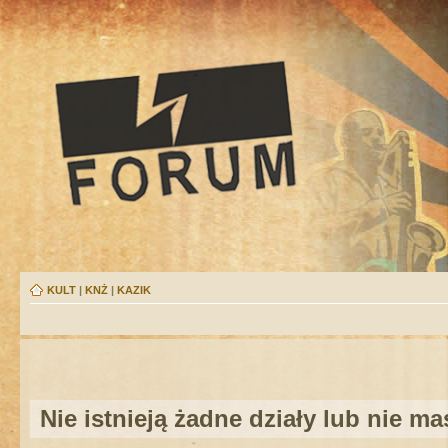
KULT
|
KNŻ
|
KAZIK
Nie istnieją żadne działy lub nie m