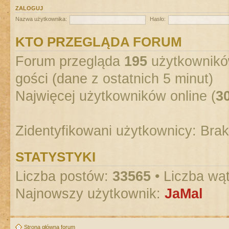
ZALOGUJ
Nazwa użytkownika:
Hasło:
KTO PRZEGLĄDA FORUM
Forum przegląda
195
użytkowników
gości (dane z ostatnich 5 minut)
Najwięcej użytkowników online (
3
Zidentyfikowani użytkownicy: Bra
STATYSTYKI
Liczba postów:
33565
• Liczba wą
Najnowszy użytkownik:
JaMal
Strona główna forum