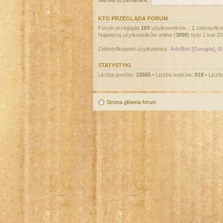
Nazwa użytkownika:
KTO PRZEGLĄDA FORUM
Forum przegląda
169
użytkowników :: 2 zidentyfiko
Najwięcej użytkowników online (
3099
) było 1 kwi 2
Zidentyfikowani użytkownicy:
AdsBot [Google]
,
G
STATYSTYKI
Liczba postów:
33565
• Liczba wątków:
818
• Liczb
Strona główna forum