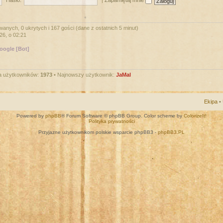
Hasło:
|
Zapamiętaj mnie
wanych, 0 ukrytych i 167 gości (dane z ostatnich 5 minut)
026, o 02:21
oogle [Bot]
a użytkowników:
1973
• Najnowszy użytkownik:
JaMal
Ekipa
•
Powered by
phpBB
® Forum Software © phpBB Group. Color scheme by
ColorizeIt!
Polityka prywatności
Przyjazne użytkownikom polskie wsparcie phpBB3 -
phpBB3.PL