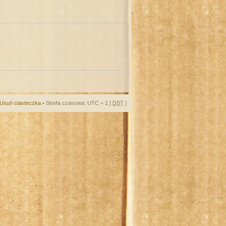
Usuń ciasteczka
• Strefa czasowa: UTC + 1 [
DST
]