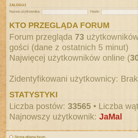
ZALOGUJ
Nazwa użytkownika:
Hasło:
KTO PRZEGLĄDA FORUM
Forum przegląda
73
użytkowników :
gości (dane z ostatnich 5 minut)
Najwięcej użytkowników online (
3
Zidentyfikowani użytkownicy: Bra
STATYSTYKI
Liczba postów:
33565
• Liczba wą
Najnowszy użytkownik:
JaMal
Strona główna forum