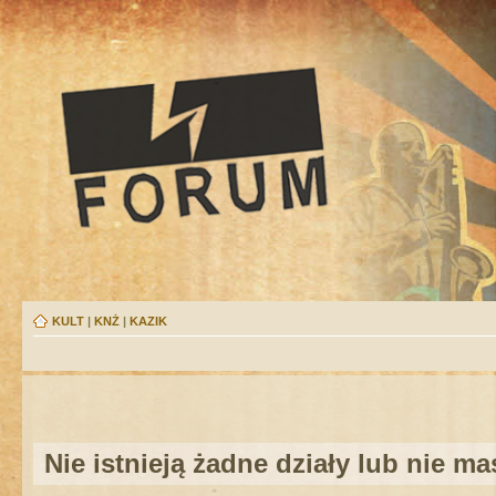
KULT
|
KNŻ
|
KAZIK
Nie istnieją żadne działy lub nie m