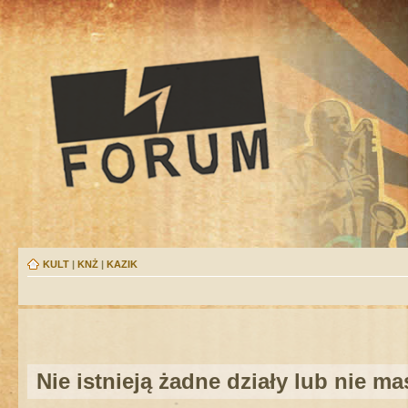
KULT
|
KNŻ
|
KAZIK
Nie istnieją żadne działy lub nie m