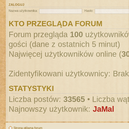
ZALOGUJ
Nazwa użytkownika:
Hasło:
KTO PRZEGLĄDA FORUM
Forum przegląda
100
użytkowników
gości (dane z ostatnich 5 minut)
Najwięcej użytkowników online (
3
Zidentyfikowani użytkownicy: Bra
STATYSTYKI
Liczba postów:
33565
• Liczba wą
Najnowszy użytkownik:
JaMal
Strona główna forum