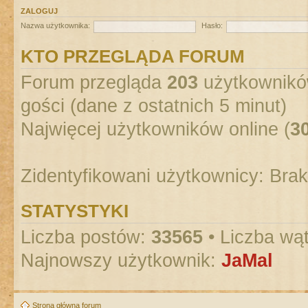
ZALOGUJ
Nazwa użytkownika:
Hasło:
KTO PRZEGLĄDA FORUM
Forum przegląda
203
użytkowników
gości (dane z ostatnich 5 minut)
Najwięcej użytkowników online (
3
Zidentyfikowani użytkownicy: Bra
STATYSTYKI
Liczba postów:
33565
• Liczba wą
Najnowszy użytkownik:
JaMal
Strona główna forum