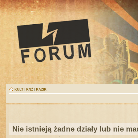
KULT
|
KNŻ
|
KAZIK
Nie istnieją żadne działy lub nie m