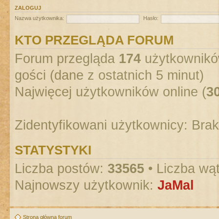
ZALOGUJ
Nazwa użytkownika:
Hasło:
KTO PRZEGLĄDA FORUM
Forum przegląda
174
użytkowników
gości (dane z ostatnich 5 minut)
Najwięcej użytkowników online (
3
Zidentyfikowani użytkownicy: Bra
STATYSTYKI
Liczba postów:
33565
• Liczba wą
Najnowszy użytkownik:
JaMal
Strona główna forum