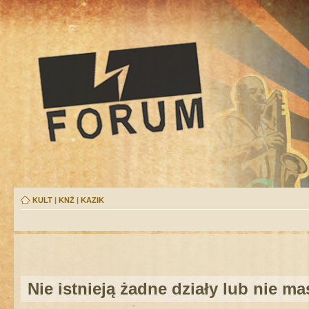
KULT
|
KNŻ
|
KAZIK
Nie istnieją żadne działy lub nie m