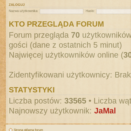
ZALOGUJ
Nazwa użytkownika:
Hasło:
KTO PRZEGLĄDA FORUM
Forum przegląda
70
użytkowników :
gości (dane z ostatnich 5 minut)
Najwięcej użytkowników online (
3
Zidentyfikowani użytkownicy: Bra
STATYSTYKI
Liczba postów:
33565
• Liczba wą
Najnowszy użytkownik:
JaMal
Strona główna forum