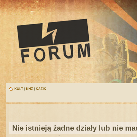
KULT
|
KNŻ
|
KAZIK
Nie istnieją żadne działy lub nie m